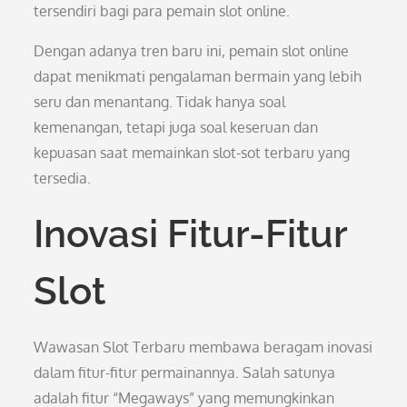
tersendiri bagi para pemain slot online.
Dengan adanya tren baru ini, pemain slot online
dapat menikmati pengalaman bermain yang lebih
seru dan menantang. Tidak hanya soal
kemenangan, tetapi juga soal keseruan dan
kepuasan saat memainkan slot-sot terbaru yang
tersedia.
Inovasi Fitur-Fitur
Slot
Wawasan Slot Terbaru membawa beragam inovasi
dalam fitur-fitur permainannya. Salah satunya
adalah fitur “Megaways” yang memungkinkan