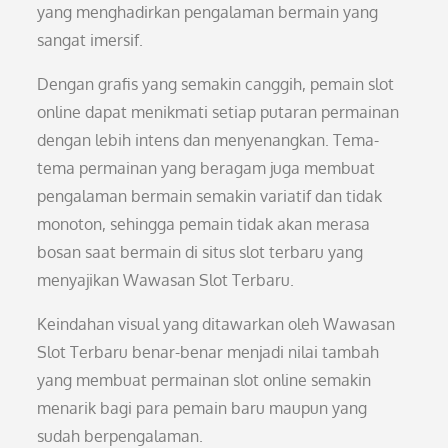
yang menghadirkan pengalaman bermain yang
sangat imersif.
Dengan grafis yang semakin canggih, pemain slot
online dapat menikmati setiap putaran permainan
dengan lebih intens dan menyenangkan. Tema-
tema permainan yang beragam juga membuat
pengalaman bermain semakin variatif dan tidak
monoton, sehingga pemain tidak akan merasa
bosan saat bermain di situs slot terbaru yang
menyajikan Wawasan Slot Terbaru.
Keindahan visual yang ditawarkan oleh Wawasan
Slot Terbaru benar-benar menjadi nilai tambah
yang membuat permainan slot online semakin
menarik bagi para pemain baru maupun yang
sudah berpengalaman.