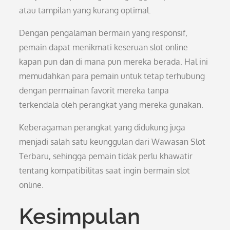
atau tampilan yang kurang optimal.
Dengan pengalaman bermain yang responsif,
pemain dapat menikmati keseruan slot online
kapan pun dan di mana pun mereka berada. Hal ini
memudahkan para pemain untuk tetap terhubung
dengan permainan favorit mereka tanpa
terkendala oleh perangkat yang mereka gunakan.
Keberagaman perangkat yang didukung juga
menjadi salah satu keunggulan dari Wawasan Slot
Terbaru, sehingga pemain tidak perlu khawatir
tentang kompatibilitas saat ingin bermain slot
online.
Kesimpulan