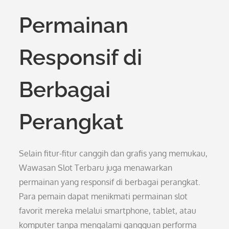
Permainan
Responsif di
Berbagai
Perangkat
Selain fitur-fitur canggih dan grafis yang memukau,
Wawasan Slot Terbaru juga menawarkan
permainan yang responsif di berbagai perangkat.
Para pemain dapat menikmati permainan slot
favorit mereka melalui smartphone, tablet, atau
komputer tanpa mengalami gangguan performa