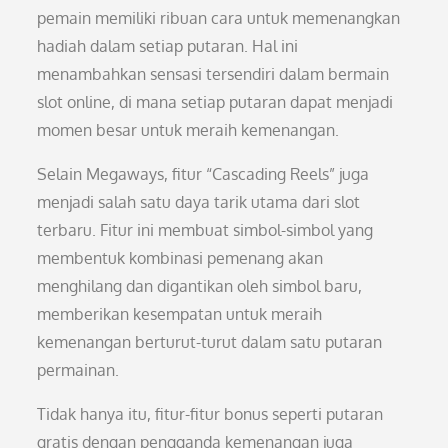
pemain memiliki ribuan cara untuk memenangkan
hadiah dalam setiap putaran. Hal ini
menambahkan sensasi tersendiri dalam bermain
slot online, di mana setiap putaran dapat menjadi
momen besar untuk meraih kemenangan.
Selain Megaways, fitur “Cascading Reels” juga
menjadi salah satu daya tarik utama dari slot
terbaru. Fitur ini membuat simbol-simbol yang
membentuk kombinasi pemenang akan
menghilang dan digantikan oleh simbol baru,
memberikan kesempatan untuk meraih
kemenangan berturut-turut dalam satu putaran
permainan.
Tidak hanya itu, fitur-fitur bonus seperti putaran
gratis dengan pengganda kemenangan juga