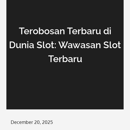
Terobosan Terbaru di
Dunia Slot: Wawasan Slot
Terbaru
Posted
December 20, 2025