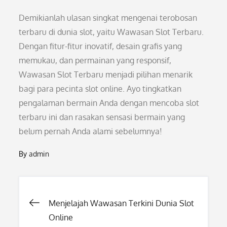
Demikianlah ulasan singkat mengenai terobosan
terbaru di dunia slot, yaitu Wawasan Slot Terbaru.
Dengan fitur-fitur inovatif, desain grafis yang
memukau, dan permainan yang responsif,
Wawasan Slot Terbaru menjadi pilihan menarik
bagi para pecinta slot online. Ayo tingkatkan
pengalaman bermain Anda dengan mencoba slot
terbaru ini dan rasakan sensasi bermain yang
belum pernah Anda alami sebelumnya!
By
admin
Post
Menjelajah Wawasan Terkini Dunia Slot
Online