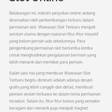
Belakangan ini, industri perjudian online sedang
diramaikan oleh perkembangan terbaru dalam
permainan slot. Wawasan Slot Terbaru menjadi
sorotan utama dengan tawaran fitur-fitur inovatif
yang belum pernah ada sebelumnya. Para
pengembang permainan slot berlomba-lomba
untuk menghadirkan pengalaman bermain yang
lebih menarik dan memikat para pemain.
Salah satu hal yang membuat Wawasan Slot
Terbaru begitu diminati adalah adanya desain
grafis yang lebih canggih dan detail, membuat
pemain seolah terbawa ke dalam tema permainan
tersebut. Selain itu, fitur-fitur bonus yang semakin
beragam dan menarik juga menjadi magnet