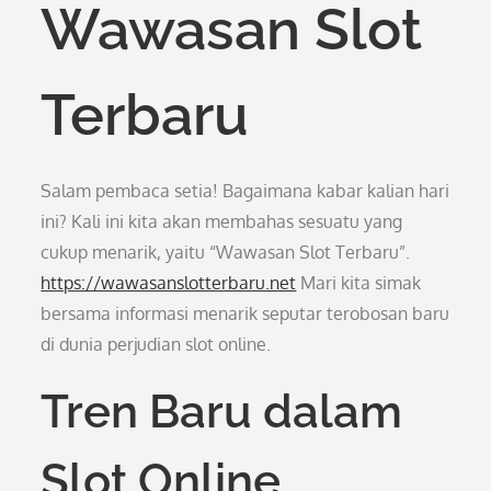
Wawasan Slot
Terbaru
Salam pembaca setia! Bagaimana kabar kalian hari
ini? Kali ini kita akan membahas sesuatu yang
cukup menarik, yaitu “Wawasan Slot Terbaru”.
https://wawasanslotterbaru.net
Mari kita simak
bersama informasi menarik seputar terobosan baru
di dunia perjudian slot online.
Tren Baru dalam
Slot Online