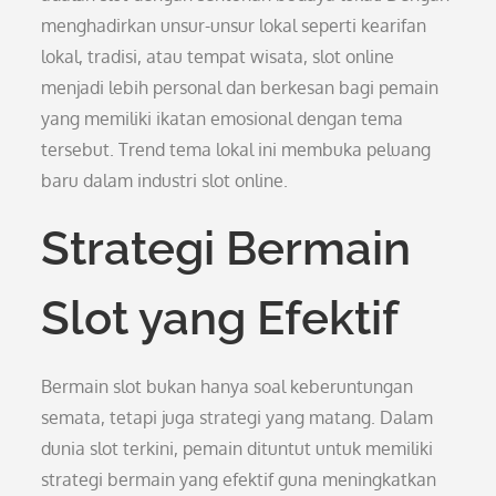
menghadirkan unsur-unsur lokal seperti kearifan
lokal, tradisi, atau tempat wisata, slot online
menjadi lebih personal dan berkesan bagi pemain
yang memiliki ikatan emosional dengan tema
tersebut. Trend tema lokal ini membuka peluang
baru dalam industri slot online.
Strategi Bermain
Slot yang Efektif
Bermain slot bukan hanya soal keberuntungan
semata, tetapi juga strategi yang matang. Dalam
dunia slot terkini, pemain dituntut untuk memiliki
strategi bermain yang efektif guna meningkatkan