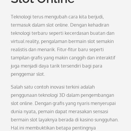
Teknologi terus mengubah cara kita berjudi,
termasuk dalam slot online. Dengan kehadiran
teknologi terbaru seperti kecerdasan buatan dan
virtual reality, pengalaman bermain slot semakin
realistis dan menarik. Fitur-fitur baru seperti
tampilan grafis yang makin canggih dan interaktif
juga menjadi daya tarik tersendiri bagi para
penggemar slot.
Salah satu contoh inovasi terkini adalah
penggunaan teknologi 3D dalam pengembangan
slot online. Dengan grafis yang nyaris menyerupai
dunia nyata, pemain dapat merasakan sensasi
bermain slot layaknya berada di kasino sungguhan.
Hal ini membuktikan betapa pentingnya