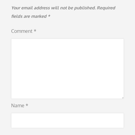
Your email address will not be published.
Required
fields are marked
*
Comment
*
Name
*