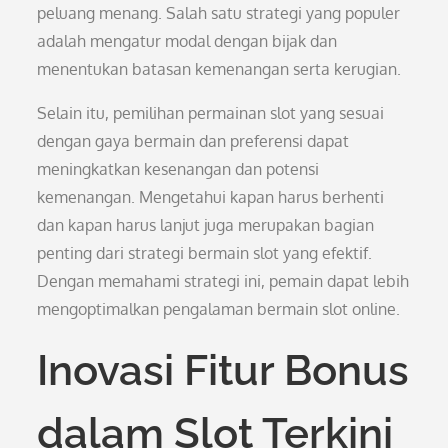
peluang menang. Salah satu strategi yang populer
adalah mengatur modal dengan bijak dan
menentukan batasan kemenangan serta kerugian.
Selain itu, pemilihan permainan slot yang sesuai
dengan gaya bermain dan preferensi dapat
meningkatkan kesenangan dan potensi
kemenangan. Mengetahui kapan harus berhenti
dan kapan harus lanjut juga merupakan bagian
penting dari strategi bermain slot yang efektif.
Dengan memahami strategi ini, pemain dapat lebih
mengoptimalkan pengalaman bermain slot online.
Inovasi Fitur Bonus
dalam Slot Terkini