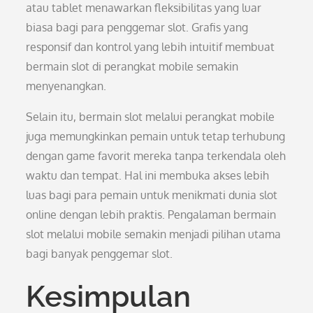
atau tablet menawarkan fleksibilitas yang luar
biasa bagi para penggemar slot. Grafis yang
responsif dan kontrol yang lebih intuitif membuat
bermain slot di perangkat mobile semakin
menyenangkan.
Selain itu, bermain slot melalui perangkat mobile
juga memungkinkan pemain untuk tetap terhubung
dengan game favorit mereka tanpa terkendala oleh
waktu dan tempat. Hal ini membuka akses lebih
luas bagi para pemain untuk menikmati dunia slot
online dengan lebih praktis. Pengalaman bermain
slot melalui mobile semakin menjadi pilihan utama
bagi banyak penggemar slot.
Kesimpulan