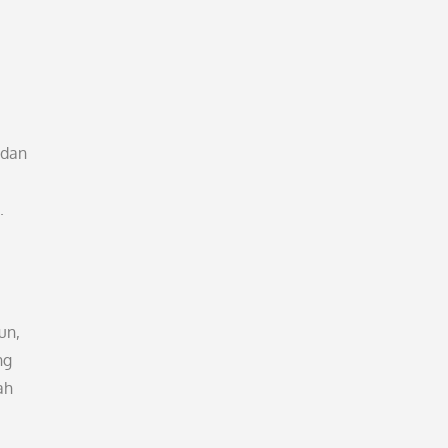
 dan
.
un,
ng
ah