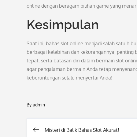
online dengan beragam pilihan game yang menarik
Kesimpulan
Saat ini, bahas slot online menjadi salah satu hi
berbagai kelebihan dan kekurangannya, penting 
tepat, serta batasan diri dalam bermain slot onl
agar pengalaman bermain Anda tetap menyenan
keberuntungan selalu menyertai Anda!
By
admin
Misteri di Balik Bahas Slot Akurat!
Post