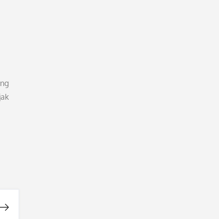
ang
jak