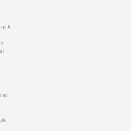
 judi
an
ai
ang
tuk