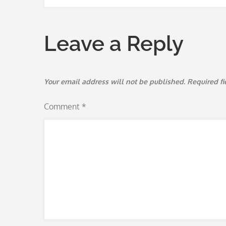
navigation
Leave a Reply
Your email address will not be published.
Required f
Comment
*