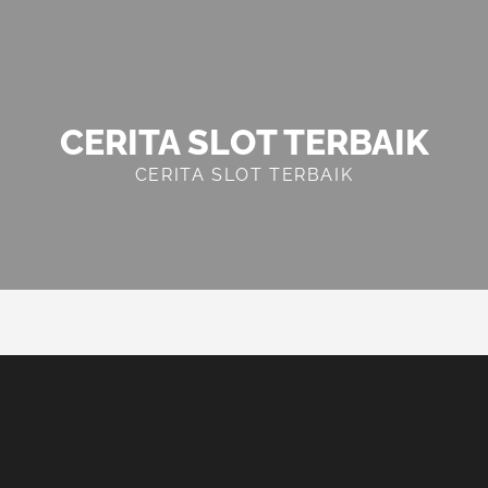
CERITA SLOT TERBAIK
CERITA SLOT TERBAIK