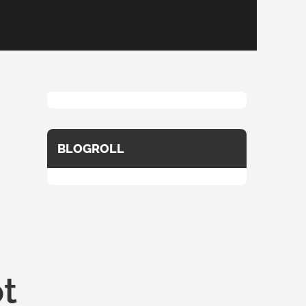
BLOGROLL
t