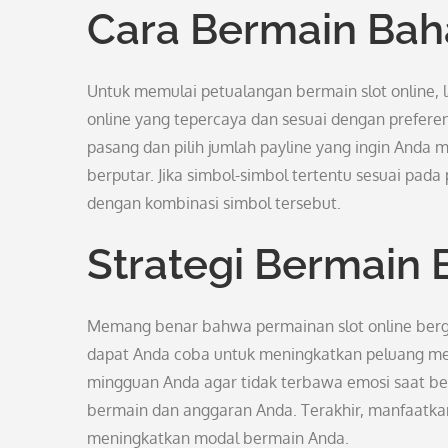
Cara Bermain Baha
Untuk memulai petualangan bermain slot online, 
online yang tepercaya dan sesuai dengan preferen
pasang dan pilih jumlah payline yang ingin Anda 
berputar. Jika simbol-simbol tertentu sesuai pad
dengan kombinasi simbol tersebut.
Strategi Bermain 
Memang benar bahwa permainan slot online berg
dapat Anda coba untuk meningkatkan peluang me
mingguan Anda agar tidak terbawa emosi saat ber
bermain dan anggaran Anda. Terakhir, manfaatkan
meningkatkan modal bermain Anda.