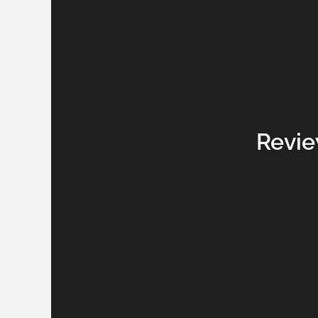
Revie