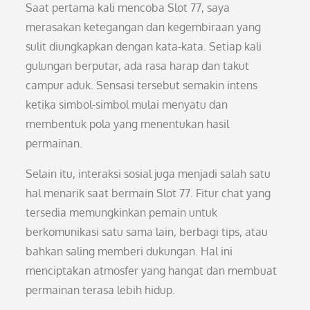
Saat pertama kali mencoba Slot 77, saya
merasakan ketegangan dan kegembiraan yang
sulit diungkapkan dengan kata-kata. Setiap kali
gulungan berputar, ada rasa harap dan takut
campur aduk. Sensasi tersebut semakin intens
ketika simbol-simbol mulai menyatu dan
membentuk pola yang menentukan hasil
permainan.
Selain itu, interaksi sosial juga menjadi salah satu
hal menarik saat bermain Slot 77. Fitur chat yang
tersedia memungkinkan pemain untuk
berkomunikasi satu sama lain, berbagi tips, atau
bahkan saling memberi dukungan. Hal ini
menciptakan atmosfer yang hangat dan membuat
permainan terasa lebih hidup.