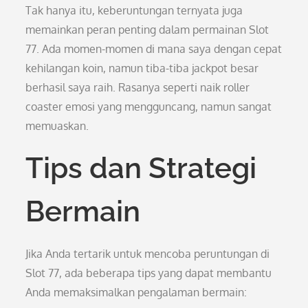
Tak hanya itu, keberuntungan ternyata juga
memainkan peran penting dalam permainan Slot
77. Ada momen-momen di mana saya dengan cepat
kehilangan koin, namun tiba-tiba jackpot besar
berhasil saya raih. Rasanya seperti naik roller
coaster emosi yang mengguncang, namun sangat
memuaskan.
Tips dan Strategi
Bermain
Jika Anda tertarik untuk mencoba peruntungan di
Slot 77, ada beberapa tips yang dapat membantu
Anda memaksimalkan pengalaman bermain: