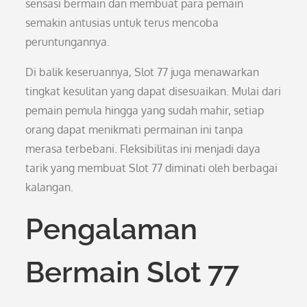
sensasi bermain dan membuat para pemain
semakin antusias untuk terus mencoba
peruntungannya.
Di balik keseruannya, Slot 77 juga menawarkan
tingkat kesulitan yang dapat disesuaikan. Mulai dari
pemain pemula hingga yang sudah mahir, setiap
orang dapat menikmati permainan ini tanpa
merasa terbebani. Fleksibilitas ini menjadi daya
tarik yang membuat Slot 77 diminati oleh berbagai
kalangan.
Pengalaman
Bermain Slot 77