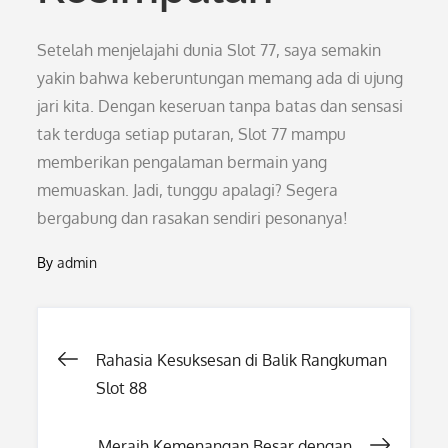
Setelah menjelajahi dunia Slot 77, saya semakin
yakin bahwa keberuntungan memang ada di ujung
jari kita. Dengan keseruan tanpa batas dan sensasi
tak terduga setiap putaran, Slot 77 mampu
memberikan pengalaman bermain yang
memuaskan. Jadi, tunggu apalagi? Segera
bergabung dan rasakan sendiri pesonanya!
By
admin
Post
Rahasia Kesuksesan di Balik Rangkuman
Slot 88
navigation
Meraih Kemenangan Besar dengan