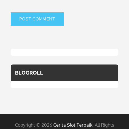
BLOGROLL
Copyright © 2026
Cerita Slot Terbaik
. All Rights