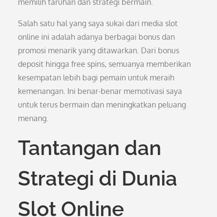
memilih taruhan dan strategi bermain.
Salah satu hal yang saya sukai dari media slot
online ini adalah adanya berbagai bonus dan
promosi menarik yang ditawarkan. Dari bonus
deposit hingga free spins, semuanya memberikan
kesempatan lebih bagi pemain untuk meraih
kemenangan. Ini benar-benar memotivasi saya
untuk terus bermain dan meningkatkan peluang
menang.
Tantangan dan
Strategi di Dunia
Slot Online