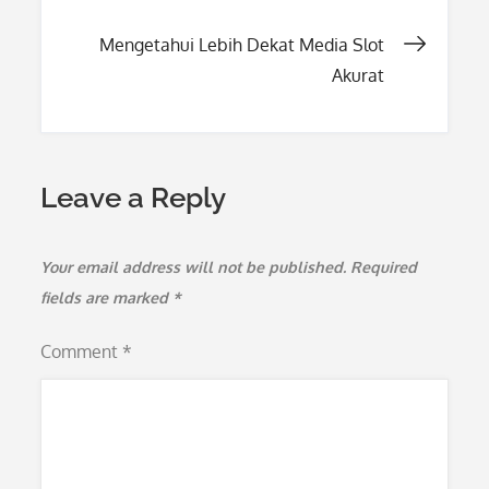
navigation
Mengetahui Lebih Dekat Media Slot
Akurat
Leave a Reply
Your email address will not be published.
Required
fields are marked
*
Comment
*