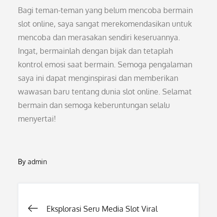
Bagi teman-teman yang belum mencoba bermain
slot online, saya sangat merekomendasikan untuk
mencoba dan merasakan sendiri keseruannya.
Ingat, bermainlah dengan bijak dan tetaplah
kontrol emosi saat bermain. Semoga pengalaman
saya ini dapat menginspirasi dan memberikan
wawasan baru tentang dunia slot online. Selamat
bermain dan semoga keberuntungan selalu
menyertai!
By
admin
Post
Eksplorasi Seru Media Slot Viral