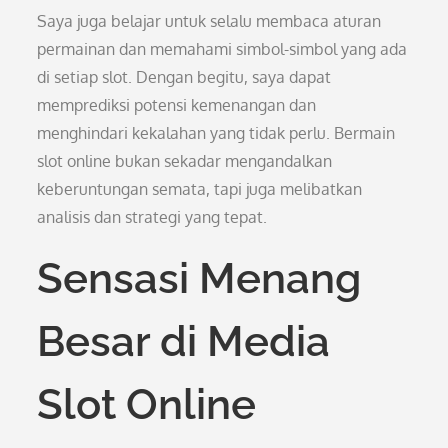
Saya juga belajar untuk selalu membaca aturan
permainan dan memahami simbol-simbol yang ada
di setiap slot. Dengan begitu, saya dapat
memprediksi potensi kemenangan dan
menghindari kekalahan yang tidak perlu. Bermain
slot online bukan sekadar mengandalkan
keberuntungan semata, tapi juga melibatkan
analisis dan strategi yang tepat.
Sensasi Menang
Besar di Media
Slot Online