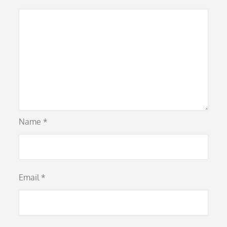
Name
*
Email
*