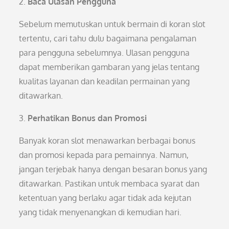
2.
Baca Ulasan Pengguna
Sebelum memutuskan untuk bermain di koran slot
tertentu, cari tahu dulu bagaimana pengalaman
para pengguna sebelumnya. Ulasan pengguna
dapat memberikan gambaran yang jelas tentang
kualitas layanan dan keadilan permainan yang
ditawarkan.
3.
Perhatikan Bonus dan Promosi
Banyak koran slot menawarkan berbagai bonus
dan promosi kepada para pemainnya. Namun,
jangan terjebak hanya dengan besaran bonus yang
ditawarkan. Pastikan untuk membaca syarat dan
ketentuan yang berlaku agar tidak ada kejutan
yang tidak menyenangkan di kemudian hari.