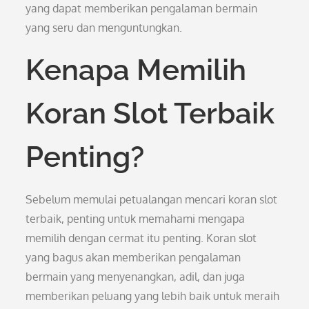
yang dapat memberikan pengalaman bermain
yang seru dan menguntungkan.
Kenapa Memilih
Koran Slot Terbaik
Penting?
Sebelum memulai petualangan mencari koran slot
terbaik, penting untuk memahami mengapa
memilih dengan cermat itu penting. Koran slot
yang bagus akan memberikan pengalaman
bermain yang menyenangkan, adil, dan juga
memberikan peluang yang lebih baik untuk meraih