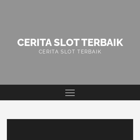
Skip
to
content
CERITA SLOT TERBAIK
CERITA SLOT TERBAIK