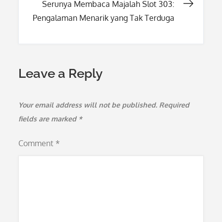
Serunya Membaca Majalah Slot 303:
Pengalaman Menarik yang Tak Terduga
Leave a Reply
Your email address will not be published.
Required
fields are marked
*
Comment
*