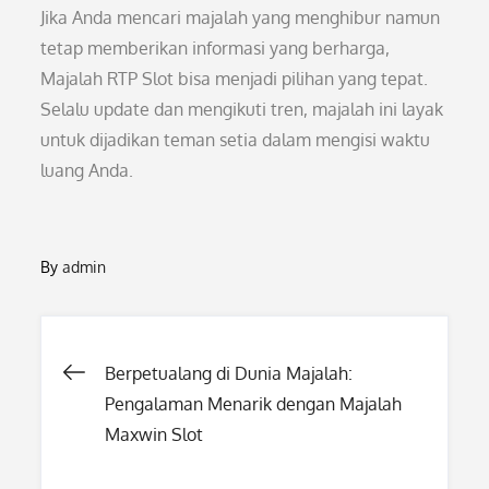
Jika Anda mencari majalah yang menghibur namun
tetap memberikan informasi yang berharga,
Majalah RTP Slot bisa menjadi pilihan yang tepat.
Selalu update dan mengikuti tren, majalah ini layak
untuk dijadikan teman setia dalam mengisi waktu
luang Anda.
By
admin
Post
Berpetualang di Dunia Majalah:
Pengalaman Menarik dengan Majalah
navigation
Maxwin Slot