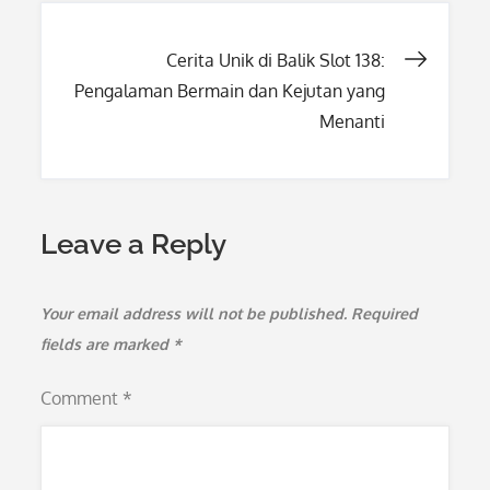
Post
Cerita Unik di Balik Slot 138:
Pengalaman Bermain dan Kejutan yang
navigation
Menanti
Leave a Reply
Your email address will not be published.
Required
fields are marked
*
Comment
*