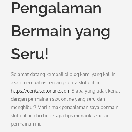
Pengalaman
Bermain yang
Seru!
Selamat datang kembali di blog kami yang kali ini
akan membahas tentang cerita slot online.
https://ceritaslotonline.com
Siapa yang tidak kenal
dengan permainan slot online yang seru dan
menghibur? Mari simak pengalaman saya bermain
slot online dan beberapa tips menarik seputar
permainan ini.