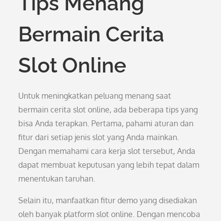
Tips Menang
Bermain Cerita
Slot Online
Untuk meningkatkan peluang menang saat
bermain cerita slot online, ada beberapa tips yang
bisa Anda terapkan. Pertama, pahami aturan dan
fitur dari setiap jenis slot yang Anda mainkan.
Dengan memahami cara kerja slot tersebut, Anda
dapat membuat keputusan yang lebih tepat dalam
menentukan taruhan.
Selain itu, manfaatkan fitur demo yang disediakan
oleh banyak platform slot online. Dengan mencoba