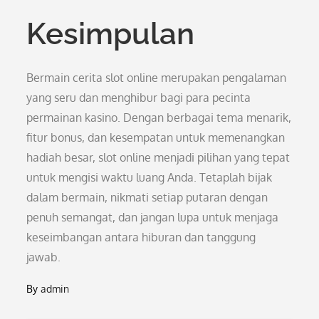
Kesimpulan
Bermain cerita slot online merupakan pengalaman
yang seru dan menghibur bagi para pecinta
permainan kasino. Dengan berbagai tema menarik,
fitur bonus, dan kesempatan untuk memenangkan
hadiah besar, slot online menjadi pilihan yang tepat
untuk mengisi waktu luang Anda. Tetaplah bijak
dalam bermain, nikmati setiap putaran dengan
penuh semangat, dan jangan lupa untuk menjaga
keseimbangan antara hiburan dan tanggung
jawab.
By
admin