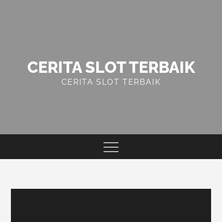
Skip
to
content
CERITA SLOT TERBAIK
CERITA SLOT TERBAIK