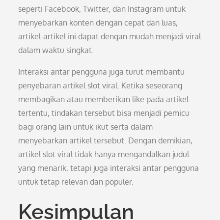
seperti Facebook, Twitter, dan Instagram untuk
menyebarkan konten dengan cepat dan luas,
artikel-artikel ini dapat dengan mudah menjadi viral
dalam waktu singkat.
Interaksi antar pengguna juga turut membantu
penyebaran artikel slot viral. Ketika seseorang
membagikan atau memberikan like pada artikel
tertentu, tindakan tersebut bisa menjadi pemicu
bagi orang lain untuk ikut serta dalam
menyebarkan artikel tersebut. Dengan demikian,
artikel slot viral tidak hanya mengandalkan judul
yang menarik, tetapi juga interaksi antar pengguna
untuk tetap relevan dan populer.
Kesimpulan