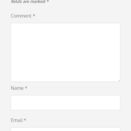
fields are marked
*
Comment
*
Name
*
Email
*