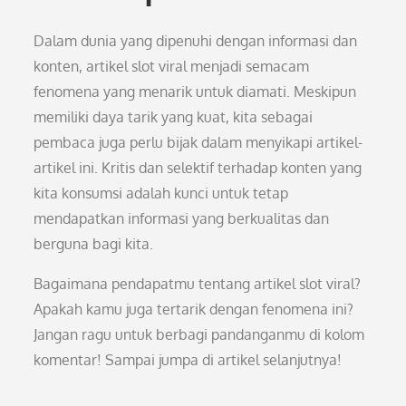
Dalam dunia yang dipenuhi dengan informasi dan
konten, artikel slot viral menjadi semacam
fenomena yang menarik untuk diamati. Meskipun
memiliki daya tarik yang kuat, kita sebagai
pembaca juga perlu bijak dalam menyikapi artikel-
artikel ini. Kritis dan selektif terhadap konten yang
kita konsumsi adalah kunci untuk tetap
mendapatkan informasi yang berkualitas dan
berguna bagi kita.
Bagaimana pendapatmu tentang artikel slot viral?
Apakah kamu juga tertarik dengan fenomena ini?
Jangan ragu untuk berbagi pandanganmu di kolom
komentar! Sampai jumpa di artikel selanjutnya!