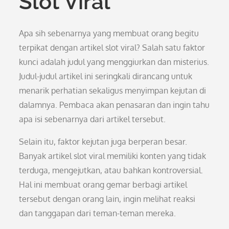
Slot Viral
Apa sih sebenarnya yang membuat orang begitu
terpikat dengan artikel slot viral? Salah satu faktor
kunci adalah judul yang menggiurkan dan misterius.
Judul-judul artikel ini seringkali dirancang untuk
menarik perhatian sekaligus menyimpan kejutan di
dalamnya. Pembaca akan penasaran dan ingin tahu
apa isi sebenarnya dari artikel tersebut.
Selain itu, faktor kejutan juga berperan besar.
Banyak artikel slot viral memiliki konten yang tidak
terduga, mengejutkan, atau bahkan kontroversial.
Hal ini membuat orang gemar berbagi artikel
tersebut dengan orang lain, ingin melihat reaksi
dan tanggapan dari teman-teman mereka.