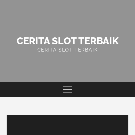
Skip
to
content
CERITA SLOT TERBAIK
CERITA SLOT TERBAIK