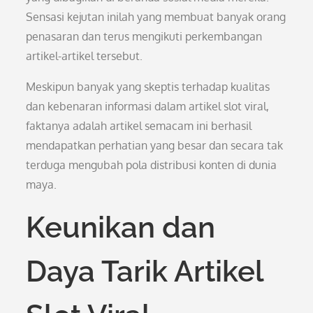
Sensasi kejutan inilah yang membuat banyak orang
penasaran dan terus mengikuti perkembangan
artikel-artikel tersebut.
Meskipun banyak yang skeptis terhadap kualitas
dan kebenaran informasi dalam artikel slot viral,
faktanya adalah artikel semacam ini berhasil
mendapatkan perhatian yang besar dan secara tak
terduga mengubah pola distribusi konten di dunia
maya.
Keunikan dan
Daya Tarik Artikel