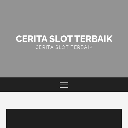
Skip
to
content
CERITA SLOT TERBAIK
CERITA SLOT TERBAIK