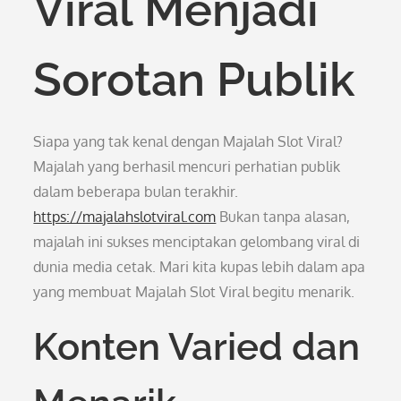
Viral Menjadi
Sorotan Publik
Siapa yang tak kenal dengan Majalah Slot Viral?
Majalah yang berhasil mencuri perhatian publik
dalam beberapa bulan terakhir.
https://majalahslotviral.com
Bukan tanpa alasan,
majalah ini sukses menciptakan gelombang viral di
dunia media cetak. Mari kita kupas lebih dalam apa
yang membuat Majalah Slot Viral begitu menarik.
Konten Varied dan