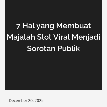
7 Hal yang Membuat
Majalah Slot Viral Menjadi
Sorotan Publik
Posted
December 20, 2025