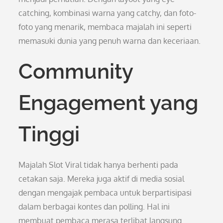
catching, kombinasi warna yang catchy, dan foto-
foto yang menarik, membaca majalah ini seperti
memasuki dunia yang penuh warna dan keceriaan.
Community
Engagement yang
Tinggi
Majalah Slot Viral tidak hanya berhenti pada
cetakan saja. Mereka juga aktif di media sosial
dengan mengajak pembaca untuk berpartisipasi
dalam berbagai kontes dan polling. Hal ini
membuat pembaca merasa terlibat langsung