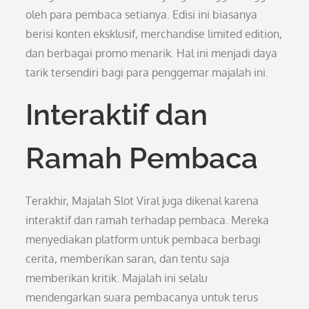
oleh para pembaca setianya. Edisi ini biasanya
berisi konten eksklusif, merchandise limited edition,
dan berbagai promo menarik. Hal ini menjadi daya
tarik tersendiri bagi para penggemar majalah ini.
Interaktif dan
Ramah Pembaca
Terakhir, Majalah Slot Viral juga dikenal karena
interaktif dan ramah terhadap pembaca. Mereka
menyediakan platform untuk pembaca berbagi
cerita, memberikan saran, dan tentu saja
memberikan kritik. Majalah ini selalu
mendengarkan suara pembacanya untuk terus